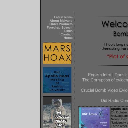
Latest News
About Melvang
Order Products
Foredrag.Speech
Links
Contact
Home
English Intro
|
Dansk 
The Corruption of evide
Crucial Bomb Video Evid
Did Radio Cont
Apollo Deb
On October 
Melvang att
Moon Hoax d
"University 
Three other 